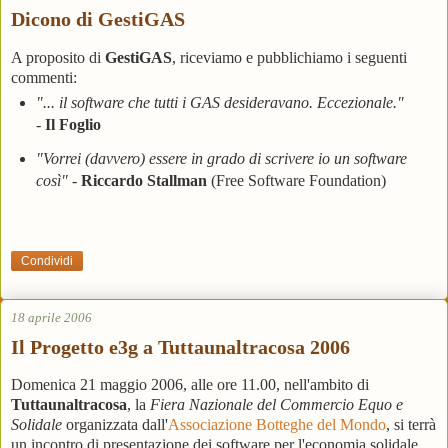
Dicono di GestiGAS
A proposito di
GestiGAS
, riceviamo e pubblichiamo i seguenti
commenti:
"... il software che tutti i GAS desideravano. Eccezionale."
-
Il Foglio
"Vorrei (davvero) essere in grado di scrivere io un software
così"
-
Riccardo Stallman
(Free Software Foundation)
Condividi
18 aprile 2006
Il Progetto e3g a Tuttaunaltracosa 2006
Domenica 21 maggio 2006, alle ore 11.00, nell'ambito di
Tuttaunaltracosa
, la
Fiera Nazionale del Commercio Equo e
Solidale
organizzata dall'
Associazione Botteghe del Mondo
, si terrà
un incontro di presentazione dei software per l'economia solidale