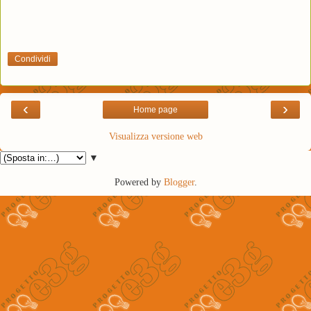
Condividi
‹
›
Home page
Visualizza versione web
▼
Powered by
Blogger
.