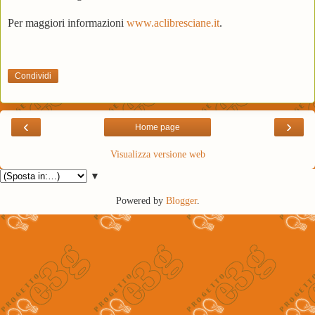
Per maggiori informazioni
www.aclibresciane.it
.
Condividi
‹
›
Home page
Visualizza versione web
▼
Powered by
Blogger
.